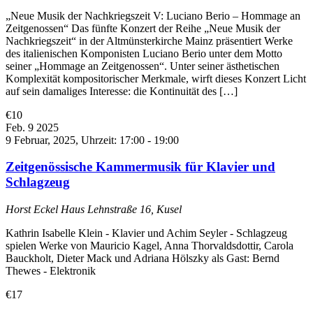
„Neue Musik der Nachkriegszeit V: Luciano Berio – Hommage an
Zeitgenossen“ Das fünfte Konzert der Reihe „Neue Musik der
Nachkriegszeit“ in der Altmünsterkirche Mainz präsentiert Werke
des italienischen Komponisten Luciano Berio unter dem Motto
seiner „Hommage an Zeitgenossen“. Unter seiner ästhetischen
Komplexität kompositorischer Merkmale, wirft dieses Konzert Licht
auf sein damaliges Interesse: die Kontinuität des […]
€10
Feb.
9
2025
9 Februar, 2025, Uhrzeit: 17:00
-
19:00
Zeitgenössische Kammermusik für Klavier und
Schlagzeug
Horst Eckel Haus
Lehnstraße 16, Kusel
Kathrin Isabelle Klein - Klavier und Achim Seyler - Schlagzeug
spielen Werke von Mauricio Kagel, Anna Thorvaldsdottir, Carola
Bauckholt, Dieter Mack und Adriana Hölszky als Gast: Bernd
Thewes - Elektronik
€17